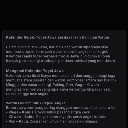
Kalender Rejeki Togel Jawa Berdasarkan Hari dan Weton
Dalam dunia mistik Jawa, hari baik dan weton dipercaya bisa
membawa rejeki, termasuk dalam memilih angka main togel.
Kalender rejeki togel berbasis tradisi Jawa ini digunakan oleh
banyak pecinta angka sebagai panduan spiritual yang mendalam.
Mengenal Kalender Togel Jawa
Kalender Jawa tidak hanya mencatat hari dan tanggal, tetapi juga
memuat sistem pasaran dan weton. Kombinasi antara hari (Senin-
Minggu) dan pasaran (Legi, Pahing, Pon, Wage, Kliwon)
menghasilkan weton yang dipercaya berpengaruh pada nasib,
rejeki, hingga hoki angka.
Weton Favorit untuk Rejeki Angka
Beberapa weton yang sering dianggap membawa hoki antara lain:
- Wage – Kamis
: Cocok untuk pasang angka kecil.
- Kliwon – Sabtu
: Banyak dipercaya jitu untuk angka kepala.
- Pon – Rabu
: Disarankan untuk main angka kombinasi.