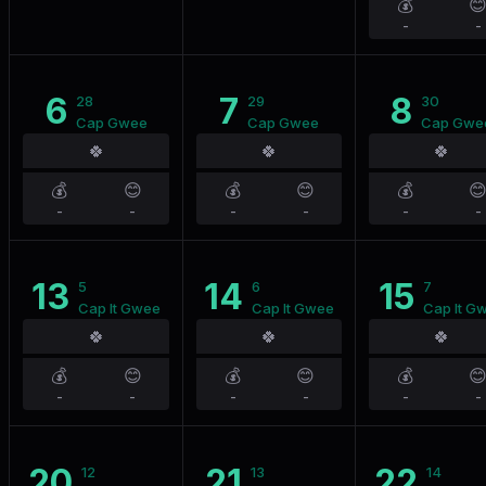
💰

-
-
6
7
8
28
29
30
Cap Gwee
Cap Gwee
Cap Gwe
🍀
🍀
🍀
💰
😊
💰
😊
💰

-
-
-
-
-
-
13
14
15
5
6
7
Cap It Gwee
Cap It Gwee
Cap It G
🍀
🍀
🍀
💰
😊
💰
😊
💰

-
-
-
-
-
-
20
21
22
12
13
14