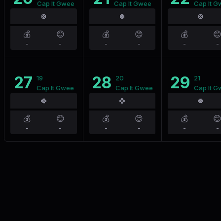
Cap It Gwee
Cap It Gwee
Cap It 
🍀
🍀
🍀
💰
😊
💰
😊
💰

-
-
-
-
-
-
27
28
29
19
20
21
Cap It Gwee
Cap It Gwee
Cap It 
🍀
🍀
🍀
💰
😊
💰
😊
💰

-
-
-
-
-
-