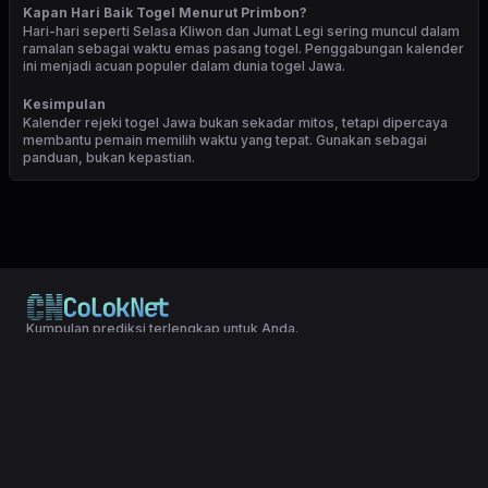
Kapan Hari Baik Togel Menurut Primbon?
Hari-hari seperti Selasa Kliwon dan Jumat Legi sering muncul dalam
ramalan sebagai waktu emas pasang togel. Penggabungan kalender
ini menjadi acuan populer dalam dunia togel Jawa.
Kesimpulan
Kalender rejeki togel Jawa bukan sekadar mitos, tetapi dipercaya
membantu pemain memilih waktu yang tepat. Gunakan sebagai
panduan, bukan kepastian.
Kumpulan prediksi terlengkap untuk Anda.
© 2024 Copyright LXGroup. All rights reserved.
Terms & Conditions
|
Privacy Policy
Kalender Togel Rejeki Jawa based on hari and weton dipakai oleh
para pemain untuk mencari hari hoki. Dengan cara hitungan Jawa,
hari kelahiran and weton dipercaya dapat digunakan untuk
menemukan angka rejeki. Gabungan hari and pasaran memiliki
petunjuk angka yang dipercaya membawa keberuntungan. Sistem