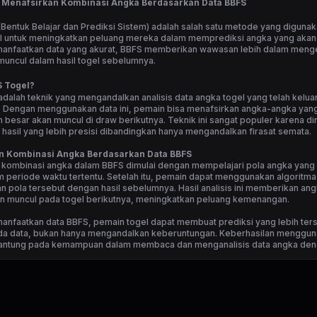
: Menafsirkan Kombinasi Angka Berdasarkan Data BBFS
Bentuk Belajar dan Prediksi Sistem) adalah salah satu metode yang digunak
l untuk meningkatkan peluang mereka dalam memprediksi angka yang akan 
nfaatkan data yang akurat, BBFS memberikan wawasan lebih dalam menge
muncul dalam hasil togel sebelumnya.
S Togel?
dalah teknik yang mengandalkan analisis data angka togel yang telah kelua
 Dengan menggunakan data ini, pemain bisa menafsirkan angka-angka yan
besar akan muncul di draw berikutnya. Teknik ini sangat populer karena di
asil yang lebih presisi dibandingkan hanya mengandalkan firasat semata.
n Kombinasi Angka Berdasarkan Data BBFS
 kombinasi angka dalam BBFS dimulai dengan mempelajari pola angka yang 
 periode waktu tertentu. Setelah itu, pemain dapat menggunakan algoritma
pola tersebut dengan hasil sebelumnya. Hasil analisis ini memberikan an
in muncul pada togel berikutnya, meningkatkan peluang kemenangan.
nfaatkan data BBFS, pemain togel dapat membuat prediksi yang lebih ters
da data, bukan hanya mengandalkan keberuntungan. Keberhasilan menggu
antung pada kemampuan dalam membaca dan menganalisis data angka denga