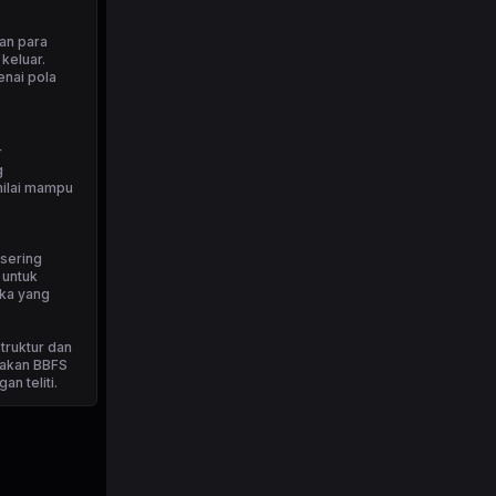
an para
keluar.
nai pola
r
g
nilai mampu
sering
 untuk
gka yang
truktur dan
nakan BBFS
n teliti.