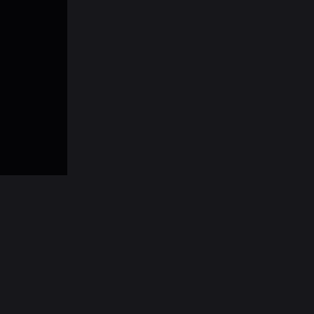
kan. Dengan
at berfungsi
gka yang
ibel dan