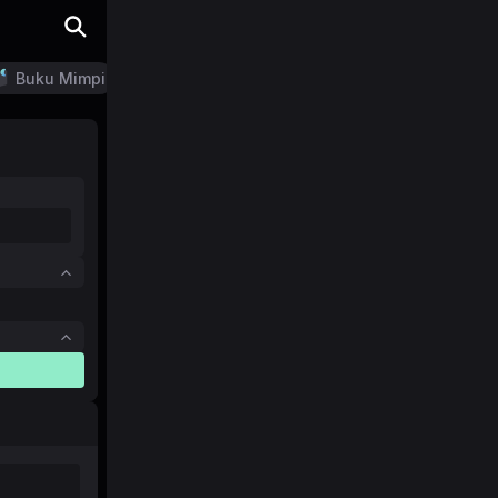
Buku Mimpi
LN Generator