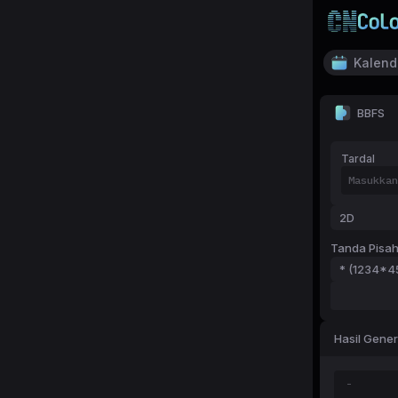
Kalend
BBFS
Tardal
2D
Tanda Pisa
* (1234*
Hasil Gener