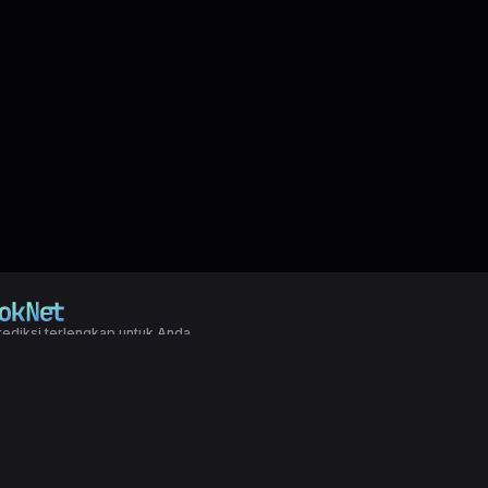
ediksi terlengkap untuk Anda.
right LXGroup. All rights reserved.
ditions
|
Privacy Policy
kan untuk menerjemahkan kombinasi angka menggunakan data yang diberi
 para pemain dapat menciptakan berbagai kombinasi angka yang mungkin dap
ka jitu. Dengan menggunakan BBFS, menyusun pola yang bersistem dari an
t dilakukan dengan lebih mudah. Suatu cara yang populer adalah karena fleks
kemungkinan lebih luas tercapai.