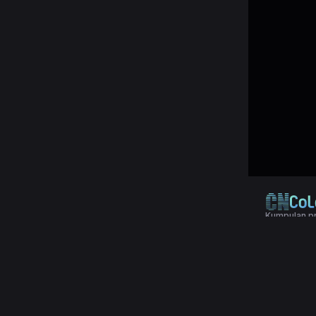
Kumpulan pr
© 2024 Copy
Terms & Con
BBFS diguna
sistem ini,
sebagai ang
dipilih dapa
memberikan 