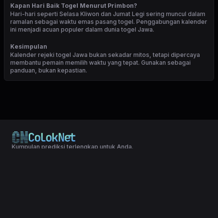
Kapan Hari Baik Togel Menurut Primbon?
Hari-hari seperti Selasa Kliwon dan Jumat Legi sering muncul dalam
ramalan sebagai waktu emas pasang togel. Penggabungan kalender
ini menjadi acuan populer dalam dunia togel Jawa.
Kesimpulan
Kalender rejeki togel Jawa bukan sekadar mitos, tetapi dipercaya
membantu pemain memilih waktu yang tepat. Gunakan sebagai
panduan, bukan kepastian.
Kumpulan prediksi terlengkap untuk Anda.
© 2024 Copyright LXGroup. All rights reserved.
Terms & Conditions
|
Privacy Policy
Kalender Togel Rejeki Jawa based on hari and weton dipakai oleh
para pemain untuk mencari hari hoki. Dengan cara hitungan Jawa,
hari kelahiran and weton dipercaya dapat digunakan untuk
menemukan angka rejeki. Gabungan hari and pasaran memiliki
petunjuk angka yang dipercaya membawa keberuntungan. Sistem