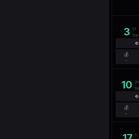
3
17
Sa

💰
-
10
2
S

💰
-
17
1