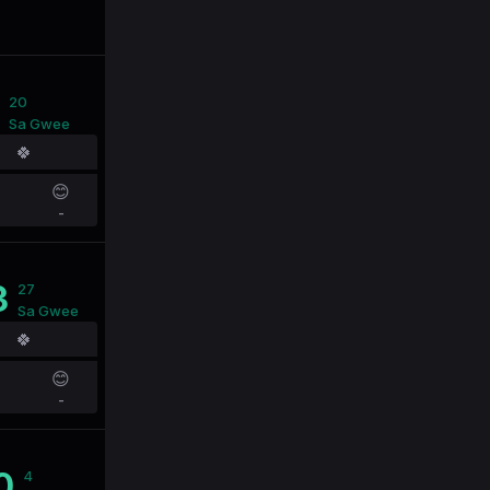
💰
😊
-
-
7
8
20
21
22
Sa Gwee
Sa Gwee
Sa Gwee
🍀
🍀
🍀
😊
💰
😊
💰
😊
-
-
-
-
-
3
14
15
27
28
29
Sa Gwee
Sa Gwee
Sa Gwee
🍀
🍀
🍀
😊
💰
😊
💰
😊
-
-
-
-
-
0
21
22
4
5
6