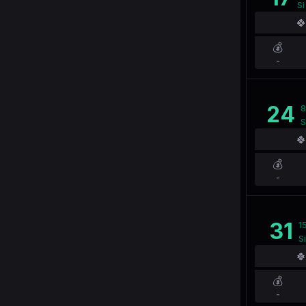
S

💰
-
24
8
S

💰
-
31
1
S

💰
-