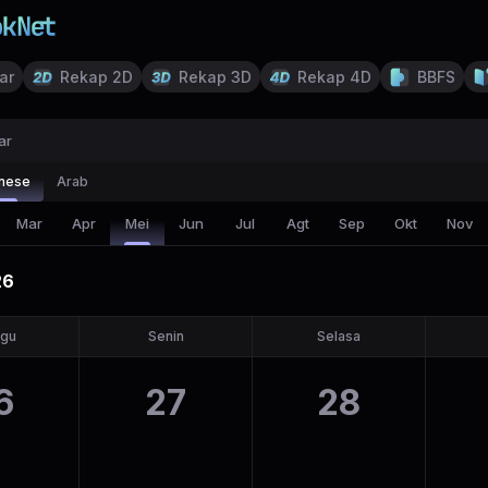
ar
Rekap 2D
Rekap 3D
Rekap 4D
BBFS
ar
nese
Arab
Mar
Apr
Mei
Jun
Jul
Agt
Sep
Okt
Nov
26
gu
Senin
Selasa
6
27
28