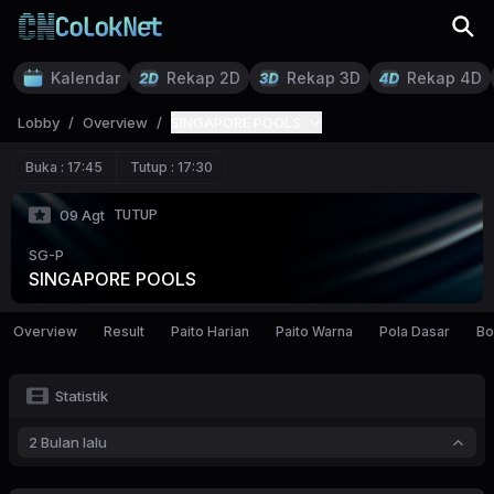
Kalendar
Rekap 2D
Rekap 3D
Rekap 4D
Lobby
/
Overview
/
SINGAPORE POOLS
Buka :
17:45
Tutup :
17:30
TUTUP
09 Agt
SG-P
SINGAPORE POOLS
Overview
Result
Paito Harian
Paito Warna
Pola Dasar
Bo
Statistik
2 Bulan lalu