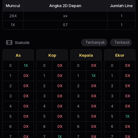
Muncul
Angka 2D
Depan
Jumlah Line
29
X
xx
1
1
X
07
1
Statistik
Terbanyak
Terkecil
As
Kop
Kepala
Ekor
0
1
X
0
0
X
0
0
X
0
0
X
1
0
X
1
0
X
1
1
X
1
0
X
2
0
X
2
0
X
2
0
X
2
0
X
3
0
X
3
0
X
3
0
X
3
0
X
4
0
X
4
0
X
4
0
X
4
0
X
5
0
X
5
0
X
5
0
X
5
1
X
6
0
X
6
0
X
6
0
X
6
0
X
7
0
X
7
1
X
7
0
X
7
0
X