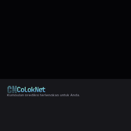
Kumpulan prediksi terlengkap untuk Anda.
© 2024 Copyright LXGroup. All rights reserved.
Terms & Conditions
|
Privacy Policy
Statistik Togel mencakup data tentang angka yang sering muncul,
peluang menang, dan analisis hasil sebelumnya. Informasi ini dapat
membantu pemain membuat keputusan yang lebih baik saat
memilih angka.