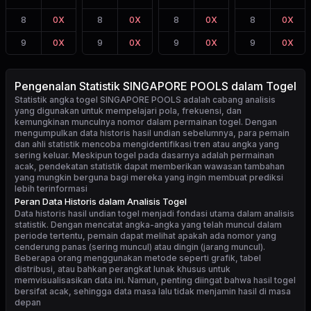
8
0
X
8
0
X
8
0
X
8
0
X
9
0
X
9
0
X
9
0
X
9
0
X
Pengenalan Statistik SINGAPORE POOLS dalam Togel
Statistik angka togel SINGAPORE POOLS
adalah cabang analisis
yang digunakan untuk mempelajari pola, frekuensi, dan
kemungkinan munculnya nomor dalam permainan togel. Dengan
mengumpulkan data historis hasil undian sebelumnya, para pemain
dan ahli statistik mencoba mengidentifikasi tren atau angka yang
sering keluar. Meskipun togel pada dasarnya adalah permainan
acak, pendekatan statistik dapat memberikan wawasan tambahan
yang mungkin berguna bagi mereka yang ingin membuat prediksi
lebih terinformasi
Peran Data Historis dalam Analisis Togel
Data historis hasil undian togel menjadi fondasi utama dalam analisis
statistik. Dengan mencatat angka-angka yang telah muncul dalam
periode tertentu, pemain dapat melihat apakah ada nomor yang
cenderung panas (sering muncul) atau dingin (jarang muncul).
Beberapa orang menggunakan metode seperti grafik, tabel
distribusi, atau bahkan perangkat lunak khusus untuk
memvisualisasikan data ini. Namun, penting diingat bahwa hasil togel
bersifat acak, sehingga data masa lalu tidak menjamin hasil di masa
depan