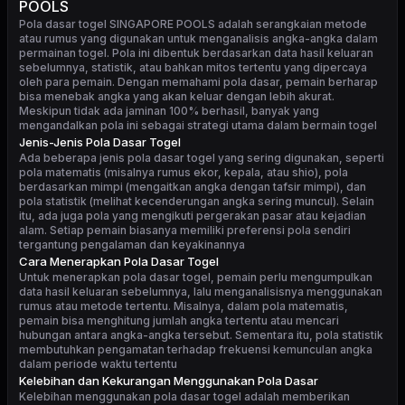
POOLS
Pola dasar togel SINGAPORE POOLS
adalah serangkaian metode
atau rumus yang digunakan untuk menganalisis angka-angka dalam
permainan togel. Pola ini dibentuk berdasarkan data hasil keluaran
sebelumnya, statistik, atau bahkan mitos tertentu yang dipercaya
oleh para pemain. Dengan memahami pola dasar, pemain berharap
bisa menebak angka yang akan keluar dengan lebih akurat.
Meskipun tidak ada jaminan 100% berhasil, banyak yang
mengandalkan pola ini sebagai strategi utama dalam bermain togel
Jenis-Jenis Pola Dasar Togel
Ada beberapa jenis pola dasar togel yang sering digunakan, seperti
pola matematis (misalnya rumus ekor, kepala, atau shio), pola
berdasarkan mimpi (mengaitkan angka dengan tafsir mimpi), dan
pola statistik (melihat kecenderungan angka sering muncul). Selain
itu, ada juga pola yang mengikuti pergerakan pasar atau kejadian
alam. Setiap pemain biasanya memiliki preferensi pola sendiri
tergantung pengalaman dan keyakinannya
Cara Menerapkan Pola Dasar Togel
Untuk menerapkan pola dasar togel, pemain perlu mengumpulkan
data hasil keluaran sebelumnya, lalu menganalisisnya menggunakan
rumus atau metode tertentu. Misalnya, dalam pola matematis,
pemain bisa menghitung jumlah angka tertentu atau mencari
hubungan antara angka-angka tersebut. Sementara itu, pola statistik
membutuhkan pengamatan terhadap frekuensi kemunculan angka
dalam periode waktu tertentu
Kelebihan dan Kekurangan Menggunakan Pola Dasar
Kelebihan menggunakan pola dasar togel adalah memberikan