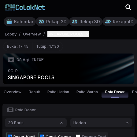
Kalendar
Rekap 2D
Rekap 3D
Rekap 4D
Lobby
/
Overview
/
SINGAPORE POOLS
Buka :
17:45
Tutup :
17:30
TUTUP
08 Agt
SG-P
SINGAPORE POOLS
Overview
Result
Paito Harian
Paito Warna
Pola Dasar
Bo
Pola Dasar
20 Baris
Harian
Besar-Kecil
Ganjil-Genap
Tengah-Tepi