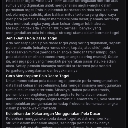
Pola dasar togel PARIS LOTTERY
adalah serangkaian metode atau
rumus yang digunakan untuk menganalisis angka-angka dalam
permainan togel. Pola ini dibentuk berdasarkan data hasil keluaran
sebelumnya, statistik, atau bahkan mitos tertentu yang dipercaya
oleh para pemain. Dengan memahami pola dasar, pemain berharap
bisa menebak angka yang akan keluar dengan lebih akurat.
Meskipun tidak ada jaminan 100% berhasil, banyak yang
mengandalkan pola ini sebagai strategi utama dalam bermain togel
Jenis-Jenis Pola Dasar Togel
Ada beberapa jenis pola dasar togel yang sering digunakan, seperti
pola matematis (misalnya rumus ekor, kepala, atau shio), pola
berdasarkan mimpi (mengaitkan angka dengan tafsir mimpi), dan
pola statistik (melihat kecenderungan angka sering muncul). Selain
itu, ada juga pola yang mengikuti pergerakan pasar atau kejadian
alam. Setiap pemain biasanya memiliki preferensi pola sendiri
tergantung pengalaman dan keyakinannya
Cara Menerapkan Pola Dasar Togel
Untuk menerapkan pola dasar togel, pemain perlu mengumpulkan
data hasil keluaran sebelumnya, lalu menganalisisnya menggunakan
rumus atau metode tertentu. Misalnya, dalam pola matematis,
pemain bisa menghitung jumlah angka tertentu atau mencari
hubungan antara angka-angka tersebut. Sementara itu, pola statistik
membutuhkan pengamatan terhadap frekuensi kemunculan angka
dalam periode waktu tertentu
Kelebihan dan Kekurangan Menggunakan Pola Dasar
Kelebihan menggunakan pola dasar togel adalah memberikan
struktur dalam menebak angka, sehingga pemain tidak hanya
mengandalkan keberuntungan semata. Namun, kekurangannya