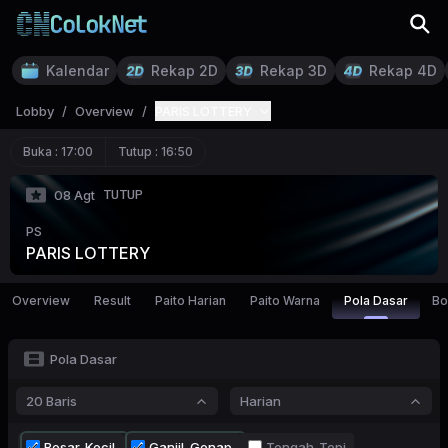
Kalendar
Rekap 2D
Rekap 3D
Rekap 4D
Lobby
/
Overview
/
PARIS LOTTERY
Buka :
17:00
Tutup :
16:50
TUTUP
08 Agt
PS
PARIS LOTTERY
Overview
Result
Paito Harian
Paito Warna
Pola Dasar
Bo
Pola Dasar
20 Baris
Harian
Besar-Kecil
Ganjil-Genap
Tengah-Tepi