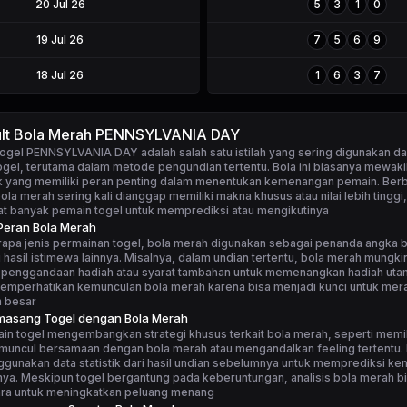
20 Jul 26
5
3
1
0
19 Jul 26
7
5
6
9
18 Jul 26
1
6
3
7
sult Bola Merah PENNSYLVANIA DAY
 togel PENNSYLVANIA DAY
adalah salah satu istilah yang sering digunakan d
gel, terutama dalam metode pengundian tertentu. Bola ini biasanya mewakil
fik yang memiliki peran penting dalam menentukan kemenangan pemain. Be
bola merah sering kali dianggap memiliki makna khusus atau nilai lebih tinggi
at banyak pemain togel untuk memprediksi atau mengikutinya
Peran Bola Merah
apa jenis permainan togel, bola merah digunakan sebagai penanda angka 
u hasil istimewa lainnya. Misalnya, dalam undian tertentu, bola merah mungki
penggandaan hadiah atau syarat tambahan untuk memenangkan hadiah uta
memperhatikan kemunculan bola merah karena bisa menjadi kunci untuk mer
 besar
emasang Togel dengan Bola Merah
in togel mengembangkan strategi khusus terkait bola merah, seperti memi
 muncul bersamaan dengan bola merah atau mengandalkan feeling tertentu
gunakan data statistik dari hasil undian sebelumnya untuk memprediksi k
ya. Meskipun togel bergantung pada keberuntungan, analisis bola merah b
cara untuk meningkatkan peluang menang