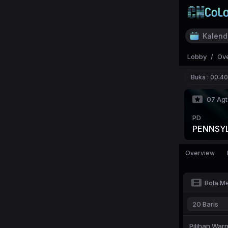
Kalend
Lobby
/
Ov
Buka :
00:40
07 Agt
PD
PENNSYL
Overview
Bola M
20 Baris
Pilihan War