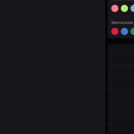
Warna bola