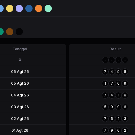
Tanggal
Result
X
-
-
-
-
06 Agt 26
7
4
9
8
05 Agt 26
1
7
6
9
04 Agt 26
7
4
1
8
03 Agt 26
5
9
9
6
02 Agt 26
7
5
1
3
01 Agt 26
7
9
6
2