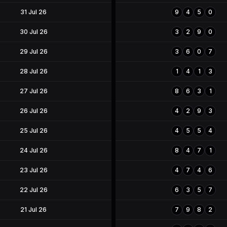
31 Jul 26
9
4
5
0
30 Jul 26
3
2
9
0
29 Jul 26
3
6
0
7
28 Jul 26
1
4
1
3
27 Jul 26
8
6
3
1
26 Jul 26
4
2
9
3
25 Jul 26
4
5
5
4
24 Jul 26
8
4
7
1
23 Jul 26
4
7
4
6
22 Jul 26
6
3
5
7
21 Jul 26
7
9
8
2