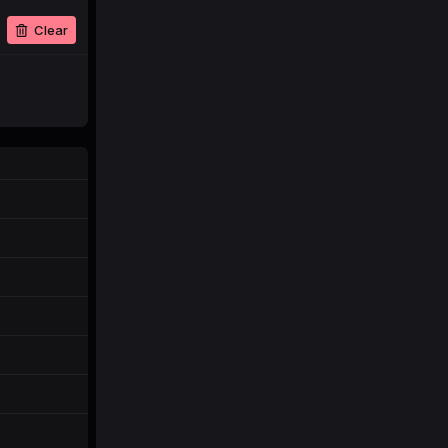
Clear