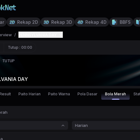
ar
Rekap 2D
Rekap 3D
Rekap 4D
BBFS
erview
/
PENNSYLVANIA DAY
Tutup :
00:00
TUTUP
VANIA DAY
Result
Paito Harian
Paito Warna
Pola Dasar
Bola Merah
Stat
erah
Harian
na