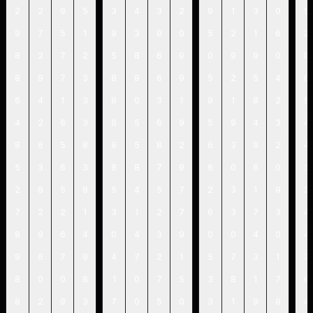
2
2
9
5
3
4
3
2
9
1
3
0
5
9
7
5
1
9
3
9
0
5
2
1
6
2
8
2
7
2
5
8
6
9
0
9
9
0
8
8
9
7
3
8
8
6
9
5
2
5
4
0
6
4
1
3
8
0
3
1
9
1
8
2
5
4
2
6
3
6
5
6
9
5
9
4
3
4
8
6
5
8
8
5
8
2
6
3
9
2
4
5
3
6
3
8
8
7
9
6
0
6
0
3
2
8
5
8
5
4
5
7
2
3
1
9
2
7
2
2
1
3
1
2
7
6
3
7
3
4
8
9
6
4
0
4
3
9
0
0
4
0
4
9
6
7
9
4
7
2
1
5
7
3
1
3
8
0
0
8
1
0
7
5
3
8
1
7
6
8
2
9
3
7
0
5
0
3
1
9
9
4