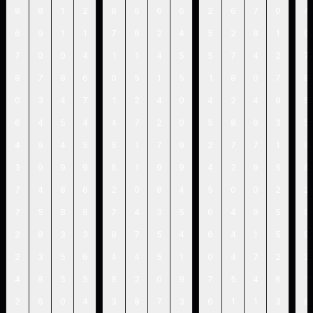
8
8
1
2
8
6
6
6
2
6
7
0
4
6
9
1
1
7
8
2
4
5
2
8
1
9
7
0
0
4
1
1
4
5
5
7
4
2
7
8
7
8
6
0
5
1
5
1
8
0
7
9
0
3
4
7
1
2
4
0
4
2
4
9
5
6
4
5
4
4
7
2
0
5
8
6
3
5
4
9
4
5
6
1
7
9
2
7
7
1
9
3
9
9
9
6
1
9
9
4
2
9
5
6
7
4
8
6
2
0
8
4
5
0
0
2
2
7
5
8
9
7
4
3
5
6
4
9
5
8
2
8
3
3
9
7
5
4
6
4
1
5
9
2
3
5
6
4
4
5
1
0
4
7
2
3
4
8
5
5
8
2
0
9
7
5
4
6
1
2
6
0
4
3
8
7
3
6
1
1
3
8