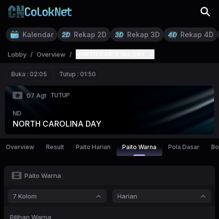
Kalendar
Rekap 2D
Rekap 3D
Rekap 4D
Lobby
/
Overview
/
NORTH CAROLINA DAY
Buka :
02:05
Tutup :
01:50
TUTUP
07 Agt
ND
NORTH CAROLINA DAY
Overview
Result
Paito Harian
Paito Warna
Pola Dasar
Bo
Paito Warna
7 Kolom
Harian
Pilihan Warna