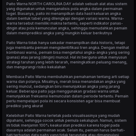
Paito Warna NORTH CAROLINA DAY
adalah sebuah alat atau sistem
yang digunakan untuk menganalisis pola angka dalam permainan
togel. Biasanya, paito ini menampilkan data hasil keluaran angka
dalam bentuk tabel yang dilengkapi dengan variasi warna. Warna-
warna tersebut memiliki makna tertentu, seperti indikator panas-
dingin atau pola kemunculan angka, sehingga memudahkan pemain
dalam memprediksi angka yang mungkin keluar berikutnya
Paito Warna tidak hanya sekadar menampilkan data historis, tetapi
juga membantu pemain mengidentifikasi tren angka. Dengan melihat
kombinasi warna, pemain bisa mengetahui angka-angka yang sering
(panas) atau jarang (dingin) muncul. Hal ini berguna untuk menyusun
strategi taruhan yang lebih terarah, meningkatkan peluang menang,
dan mengurangi risiko kekalahan
Membaca Paito Warna membutuhkan pemahaman tentang arti setiap
warna dan polanya. Misalnya, merah bisa menandakan angka yang
sering muncul, sedangkan biru menunjukkan angka yang jarang
keluar. Beberapa paito juga menggunakan gradasi warna untuk
menunjukkan frekuensi kemunculan dalam periode tertentu. Pemain
perlu mempelajari pola ini secara konsisten agar bisa membuat
prediksi yang akurat
Kelebihan Paito Warna terletak pada visualisasinya yang mudah
dipahami, sehingga cocok untuk pemula sekalupun. Namun, sistem
ini tidak menjamin 100% keakuratan prediksi karena togel pada
dasarnya adalah permainan acak. Selain itu, pemain harus berhati-
hati terhadap data paito yang tidak terupdate atau dimanipulasi,