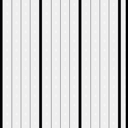
5
3
9
1
7
0
8
4
2
1
6
2
3
5
3
5
3
9
5
6
7
3
3
6
7
7
7
6
9
5
0
9
8
9
0
2
8
2
0
1
2
6
8
2
8
4
5
5
0
3
6
9
8
8
5
0
5
3
4
8
9
8
9
0
7
6
0
9
8
9
9
3
2
9
5
4
3
4
6
1
9
5
3
9
2
5
2
8
1
0
4
8
7
0
3
6
0
2
5
4
1
3
4
9
7
9
2
5
8
9
5
4
7
2
5
3
6
8
3
9
6
8
9
1
0
9
1
4
3
6
1
2
3
5
2
0
4
6
9
4
7
7
2
9
7
2
2
4
1
8
4
5
9
9
1
6
9
4
6
7
3
7
4
1
3
4
4
4
5
9
4
6
3
4
8
0
1
1
0
5
8
7