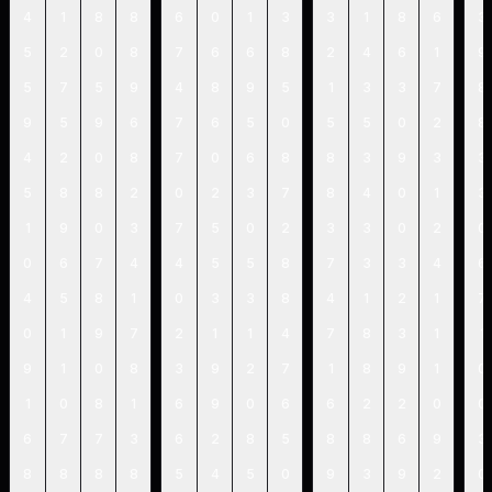
4
1
8
8
6
0
1
3
3
1
8
6
3
5
2
0
8
7
6
6
8
2
4
6
1
9
5
7
5
9
4
8
9
5
1
3
3
7
8
9
5
9
6
7
6
5
0
5
5
0
2
8
4
2
0
8
7
0
6
8
8
3
9
3
3
5
8
8
2
0
2
3
7
8
4
0
1
3
1
9
0
3
7
5
0
2
3
3
0
2
0
0
6
7
4
4
5
5
8
7
3
3
4
6
4
5
8
1
0
3
3
8
4
1
2
1
7
0
1
9
7
2
1
1
4
7
8
3
1
1
9
1
0
8
3
9
2
7
1
8
9
1
0
1
0
8
1
6
9
0
6
6
2
2
0
0
6
7
7
3
6
2
8
5
8
8
6
9
3
8
8
8
8
5
4
5
0
9
3
9
2
0