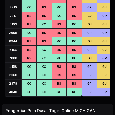
2716
KC
BS
KC
BS
GP
GJ
7817
BS
BS
KC
BS
GJ
GP
5163
BS
KC
BS
KC
GJ
GJ
2698
KC
BS
BS
BS
GP
GP
9944
BS
BS
KC
KC
GJ
GJ
6156
BS
KC
BS
BS
GP
GJ
7000
BS
KC
KC
KC
GJ
GP
4158
KC
KC
BS
BS
GP
GJ
2368
KC
KC
BS
BS
GP
GJ
2378
KC
KC
BS
BS
GP
GJ
4040
KC
KC
KC
KC
GP
GP
Pengertian Pola Dasar Togel Online MICHIGAN