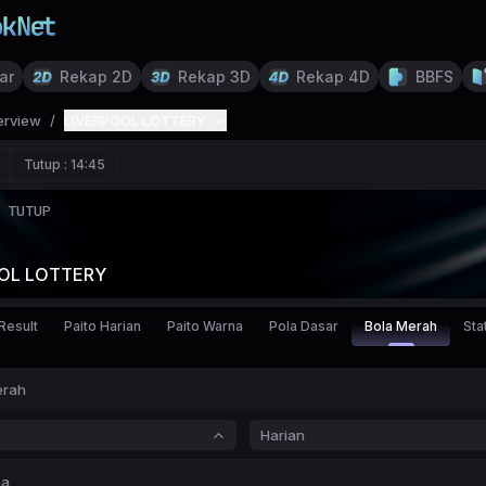
ar
Rekap 2D
Rekap 3D
Rekap 4D
BBFS
erview
/
LIVERPOOL LOTTERY
Tutup :
14:45
TUTUP
OL LOTTERY
Result
Paito Harian
Paito Warna
Pola Dasar
Bola Merah
Stat
erah
Harian
na