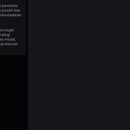
ti pertanda
positif dan
i menunjukkan
wa togel
rategi
tas modal,
adi elemen