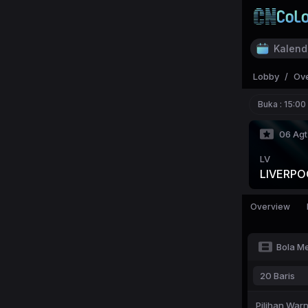
Kalend
Lobby
/
Ov
Buka :
15:00
06 Agt
LV
LIVERPO
Overview
Bola M
20 Baris
Pilihan War