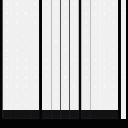
0
8
1
8
4
9
3
7
4
7
2
2
7
8
5
8
2
5
4
4
0
3
2
8
5
5
6
6
7
0
0
3
4
7
0
7
7
9
8
7
9
8
3
4
5
2
0
0
9
0
6
0
8
1
0
7
5
8
1
0
6
8
8
0
0
6
4
6
5
5
5
4
2
7
5
6
0
0
9
5
3
0
3
4
7
9
6
9
9
3
3
8
3
8
7
9
7
2
1
3
5
0
7
5
8
3
6
9
7
6
8
1
9
4
2
0
5
2
8
2
9
7
3
1
8
7
6
8
5
6
1
5
0
4
7
9
1
3
3
0
6
1
5
6
9
8
6
5
2
8
2
3
9
2
5
1
4