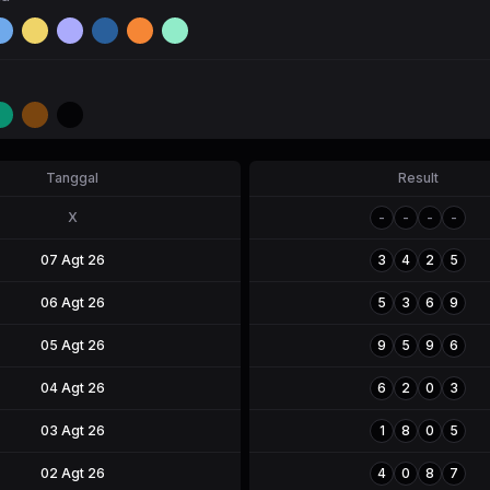
Tanggal
Result
X
-
-
-
-
07 Agt 26
3
4
2
5
06 Agt 26
5
3
6
9
05 Agt 26
9
5
9
6
04 Agt 26
6
2
0
3
03 Agt 26
1
8
0
5
02 Agt 26
4
0
8
7