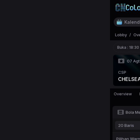
Kalend
Lobby
/
Ov
Buka :
18:30
07 Agt
CSP
CHELSE
Overview
Bola M
20 Baris
Pilihan War