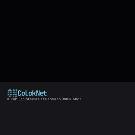
Kumpulan prediksi terlengkap untuk Anda.
© 2024 Copyright LXGroup. All rights reserved.
Terms & Conditions
|
Privacy Policy
Kumpulan data lengkap untuk mudah yang telah di simpulkan dari
result togel BATAVIA, statistik, shio dll