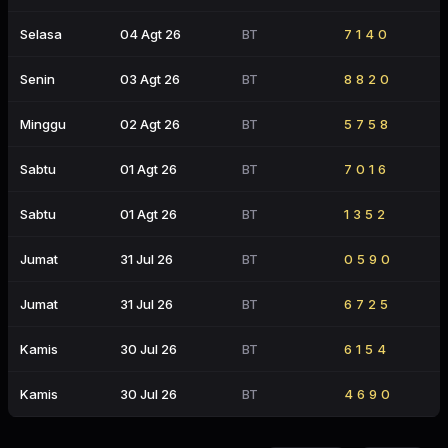
Selasa
04 Agt 26
BT
7140
Senin
03 Agt 26
BT
8820
Minggu
02 Agt 26
BT
5758
Sabtu
01 Agt 26
BT
7016
Sabtu
01 Agt 26
BT
1352
Jumat
31 Jul 26
BT
0590
Jumat
31 Jul 26
BT
6725
Kamis
30 Jul 26
BT
6154
Kamis
30 Jul 26
BT
4690