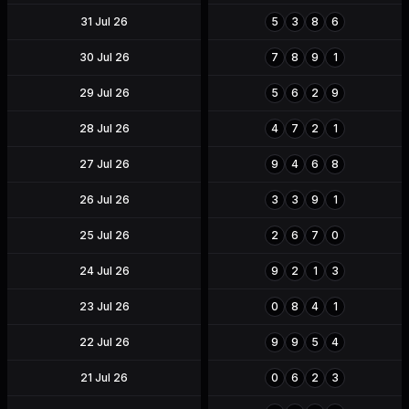
31 Jul 26
5
3
8
6
30 Jul 26
7
8
9
1
29 Jul 26
5
6
2
9
28 Jul 26
4
7
2
1
27 Jul 26
9
4
6
8
26 Jul 26
3
3
9
1
25 Jul 26
2
6
7
0
24 Jul 26
9
2
1
3
23 Jul 26
0
8
4
1
22 Jul 26
9
9
5
4
21 Jul 26
0
6
2
3