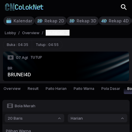
Kalendar
Rekap 2D
Rekap 3D
Rekap 4D
Lobby
/
Overview
/
BRUNEI4D
Buka :
04:35
Tutup :
04:55
TUTUP
07 Agt
BR
BRUNEI4D
Overview
Result
Paito Harian
Paito Warna
Pola Dasar
Bo
Bola Merah
20 Baris
Harian
Pilihan Warna