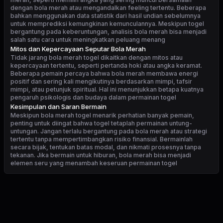
dengan bola merah atau mengandalkan feeling tertentu. Beberapa
bahkan menggunakan data statistik dari hasil undian sebelumnya
untuk memprediksi kemungkinan kemunculannya. Meskipun togel
bergantung pada keberuntungan, analisis bola merah bisa menjadi
salah satu cara untuk meningkatkan peluang menang
Mitos dan Kepercayaan Seputar Bola Merah
Tidak jarang bola merah togel dikaitkan dengan mitos atau
kepercayaan tertentu, seperti pertanda hoki atau angka keramat.
Beberapa pemain percaya bahwa bola merah membawa energi
positif dan sering kali mengikutinya berdasarkan mimpi, tafsir
mimpi, atau petunjuk spiritual. Hal ini menunjukkan betapa kuatnya
pengaruh psikologis dan budaya dalam permainan togel
Kesimpulan dan Saran Bermain
Meskipun bola merah togel menarik perhatian banyak pemain,
penting untuk diingat bahwa togel tetaplah permainan untung-
untungan. Jangan terlalu bergantung pada bola merah atau strategi
tertentu tanpa mempertimbangkan risiko finansial. Bermainlah
secara bijak, tentukan batas modal, dan nikmati prosesnya tanpa
tekanan. Jika bermain untuk hiburan, bola merah bisa menjadi
elemen seru yang menambah keseruan permainan togel