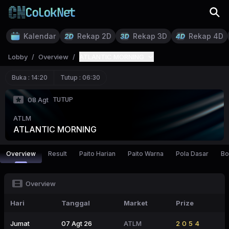
Kalendar
Rekap 2D
Rekap 3D
Rekap 4D
Lobby
/
Overview
/
ATLANTIC MORNING
Buka :
14:20
Tutup :
06:30
TUTUP
08 Agt
ATLM
ATLANTIC MORNING
Overview
Result
Paito Harian
Paito Warna
Pola Dasar
Bo
Overview
Hari
Tanggal
Market
Prize
Jumat
07 Agt 26
ATLM
2054