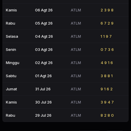
Kamis
06 Agt 26
ATLM
2398
Rabu
05 Agt 26
ATLM
6729
Selasa
04 Agt 26
ATLM
1197
Senin
03 Agt 26
ATLM
0736
Minggu
02 Agt 26
ATLM
4916
Sabtu
01 Agt 26
ATLM
3881
Jumat
31 Jul 26
ATLM
9162
Kamis
30 Jul 26
ATLM
3947
Rabu
29 Jul 26
ATLM
8280