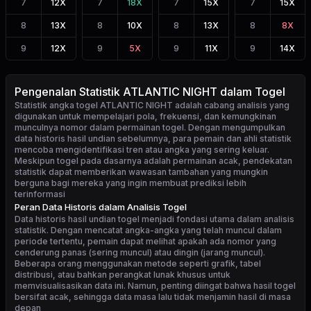
7
12
X
7
18
X
7
15
X
7
15
X
8
13
X
8
10
X
8
13
X
8
8
X
9
12
X
9
5
X
9
11
X
9
14
X
Pengenalan Statistik ATLANTIC NIGHT dalam Togel
Statistik angka togel ATLANTIC NIGHT
adalah cabang analisis yang
digunakan untuk mempelajari pola, frekuensi, dan kemungkinan
munculnya nomor dalam permainan togel. Dengan mengumpulkan
data historis hasil undian sebelumnya, para pemain dan ahli statistik
mencoba mengidentifikasi tren atau angka yang sering keluar.
Meskipun togel pada dasarnya adalah permainan acak, pendekatan
statistik dapat memberikan wawasan tambahan yang mungkin
berguna bagi mereka yang ingin membuat prediksi lebih
terinformasi
Peran Data Historis dalam Analisis Togel
Data historis hasil undian togel menjadi fondasi utama dalam analisis
statistik. Dengan mencatat angka-angka yang telah muncul dalam
periode tertentu, pemain dapat melihat apakah ada nomor yang
cenderung panas (sering muncul) atau dingin (jarang muncul).
Beberapa orang menggunakan metode seperti grafik, tabel
distribusi, atau bahkan perangkat lunak khusus untuk
memvisualisasikan data ini. Namun, penting diingat bahwa hasil togel
bersifat acak, sehingga data masa lalu tidak menjamin hasil di masa
depan