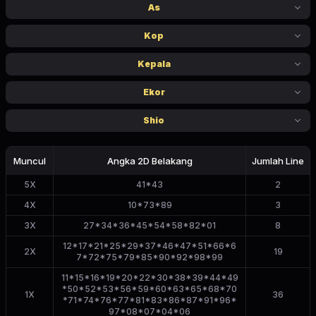
As
Kop
Kepala
Ekor
Shio
Muncul
Angka 2D
Belakang
Jumlah Line
5
X
41*43
2
4
X
10*73*89
3
3
X
27*34*36*45*54*58*82*01
8
12*17*21*25*29*37*46*47*51*66*6
2
X
19
7*72*75*79*85*90*92*98*99
11*15*16*19*20*22*30*38*39*44*49
*50*52*53*56*59*60*63*65*68*70
1
X
36
*71*74*76*77*81*83*86*87*91*96*
97*08*07*04*06