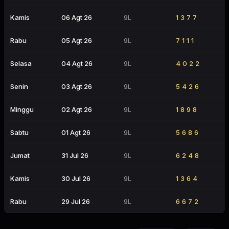
Kamis
06 Agt 26
9L
1377
Rabu
05 Agt 26
9L
7111
Selasa
04 Agt 26
9L
4022
Senin
03 Agt 26
9L
5426
Minggu
02 Agt 26
9L
1898
Sabtu
01 Agt 26
9L
5686
Jumat
31 Jul 26
9L
6248
Kamis
30 Jul 26
9L
1364
Rabu
29 Jul 26
9L
6672