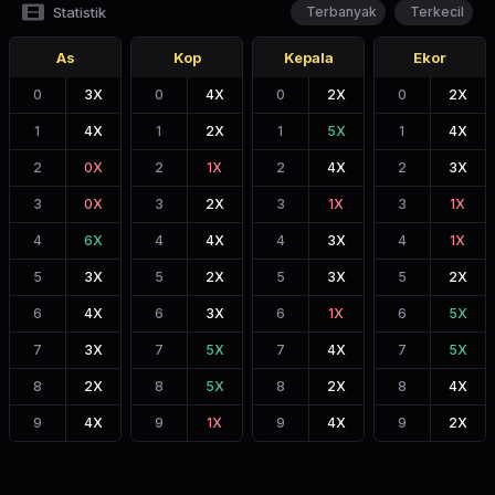
Statistik
Terbanyak
Terkecil
As
Kop
Kepala
Ekor
0
3
X
0
4
X
0
2
X
0
2
X
1
4
X
1
2
X
1
5
X
1
4
X
2
0
X
2
1
X
2
4
X
2
3
X
3
0
X
3
2
X
3
1
X
3
1
X
4
6
X
4
4
X
4
3
X
4
1
X
5
3
X
5
2
X
5
3
X
5
2
X
6
4
X
6
3
X
6
1
X
6
5
X
7
3
X
7
5
X
7
4
X
7
5
X
8
2
X
8
5
X
8
2
X
8
4
X
9
4
X
9
1
X
9
4
X
9
2
X