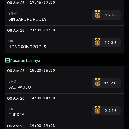
17:45
-
17:30
06 Apr 26
SG-P
2916
SINGAPORE POOLS
23:00
-
22:30
06 Apr 26
HK
1736
HONGKONGPOOLS
Pasaran Lainnya
15:20
-
15:30
06 Apr 26
SAO
3520
SAO PAULO
14:00
-
14:30
06 Apr 26
TR
2416
TURKEY
19:00
-
19:25
06 Apr 26