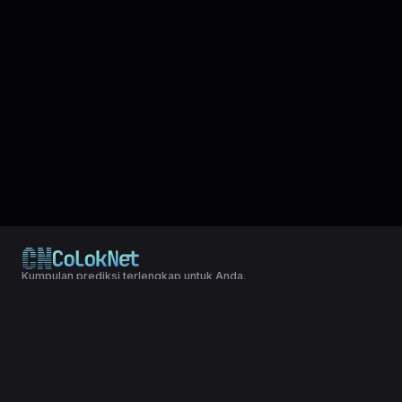
Kumpulan prediksi terlengkap untuk Anda.
© 2024 Copyright LXGroup. All rights reserved.
Terms & Conditions
|
Privacy Policy
Aplikasi rekap keluaran togel Android otomatis result adalah solusi
yang praktis untuk para pemain. Dengan update result secara real
time, aplikasi ini memudahkan para pengguna memantau angka
keluar dari berbagai pasar. Fitur yang lengkap seperti statistik dan
riwayat result memudahkan dalam analisa prediksi. Desain ringan