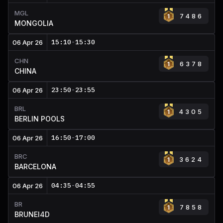
MGL
7486
MONGOLIA
15:10
-
15:30
06 Apr 26
CHN
6378
CHINA
23:50
-
23:55
06 Apr 26
BRL
4305
BERLIN POOLS
16:50
-
17:00
06 Apr 26
BRC
3624
BARCELONA
04:35
-
04:55
06 Apr 26
BR
7858
BRUNEI4D