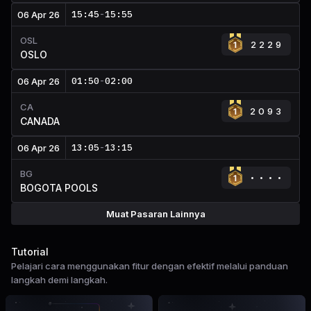
15:45
-
15:55
06 Apr 26
OSL
2229
OSLO
01:50
-
02:00
06 Apr 26
CA
2093
CANADA
13:05
-
13:15
06 Apr 26
BG
BOGOTA POOLS
Muat Pasaran Lainnya
Tutorial
Pelajari cara menggunakan fitur dengan efektif melalui panduan
langkah demi langkah.